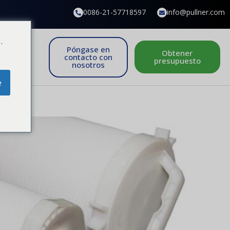
0086-21-57718597
info@pullner.com
.
Póngase en
Obtener
contacto con
presupuesto
nosotros
e