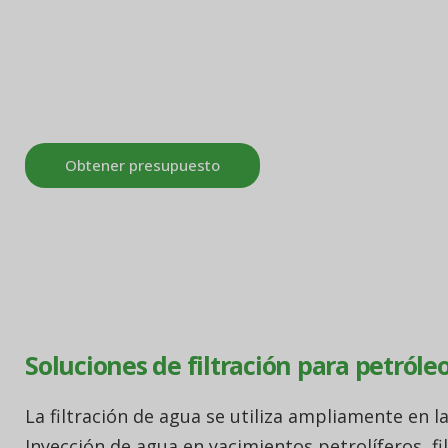
los costes de producción y protege el medio amb
Pullner ofrece soluciones integrales de filtración
necesidades de filtración en la industria del petró
Obtener presupuesto
Soluciones de filtración para petróleo
La filtración de agua se utiliza ampliamente en la
Inyección de agua en yacimientos petrolíferos, fi