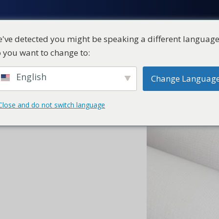
've detected you might be speaking a different language
 you want to change to:
ial
Productos
Quiénes somos
English
Change Languag
Close and do not switch language
ara petróleo y
ustria del petróleo y el gas,
iento de la producción, reduce