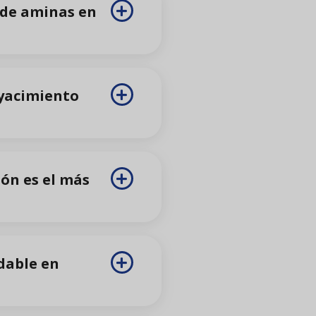
a de aminas en
 yacimiento
ón es el más
idable en