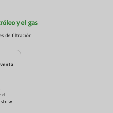
róleo y el gas
s de filtración
sventa
,
e el
 cliente