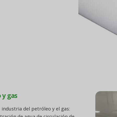
iente de la contaminación.
 y separación para satisfacer sus
leo y el gas.
 y gas
 industria del petróleo y el gas:
ltración de agua de circulación de