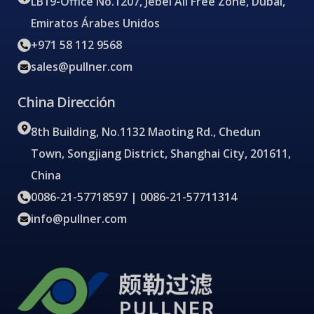
LB19-Office No.1207, Jebel Ali Free Zone, Dubai,
Emiratos Árabes Unidos
+971 58 112 9568
sales@pullner.com
China Dirección
8th Building, No.1132 Maoting Rd., Chedun
Town, Songjiang District, Shanghai City, 201611,
China
0086-21-57718597 | 0086-21-57711314
info@pullner.com