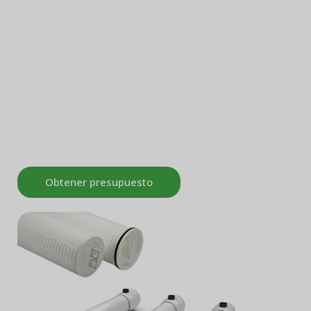
Los elementos filtrantes de Pullner se utilizan
para la desalinización de agua de mar, y la
calidad del agua filtrada cumple los requisitos
del agua de entrada de ósmosis inversa, que
es económica y eficiente, y es reconocida por
muchos clientes.
Obtener presupuesto