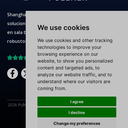
Shanghai Pullner desarrolla, fabrica y suministra
soluciones avanzadas de filtración con producción
We use cookies
en sala blanca, laboratorios modernos, equipos
We use cookies and other tracking
robustos y equipos técnicos expertos.
technologies to improve your
browsing experience on our
Mejor valorado en Trustpilot
website, to show you personalized
content and targeted ads, to
F
X
L
Y
analyze our website traffic, and to
a
-
i
o
understand where our visitors are
c
t
n
u
coming from.
e
w
k
t
b
i
e
u
I agree
2026 Pullner Filter. Todos los derechos reservados. |
Política
o
t
d
b
I decline
de privacidad
|
Condiciones de uso
o
t
i
e
Arabic
Need Help?
Chat with us
k
e
n
Change my preferences
English