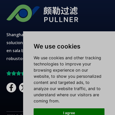
Shanghai Pullner desarrolla, fabrica y suministra
soluciones avanzadas de filtración con producción
We use cookies
en sala blanca, laboratorios modernos, equipos
We use cookies and other tracking
robustos y equipos técnicos expertos.
technologies to improve your
browsing experience on our
Mejor valorado en Trustpilot
website, to show you personalized
content and targeted ads, to
F
X
L
Y
analyze our website traffic, and to
a
-
i
o
understand where our visitors are
c
t
n
u
coming from.
e
w
k
t
b
i
e
u
I agree