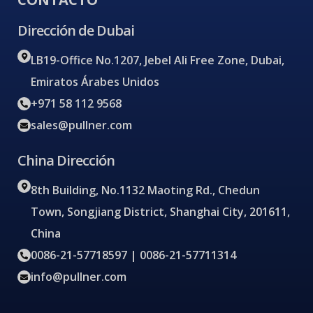
Dirección de Dubai
LB19-Office No.1207, Jebel Ali Free Zone, Dubai,
Emiratos Árabes Unidos
+971 58 112 9568
sales@pullner.com
China Dirección
8th Building, No.1132 Maoting Rd., Chedun
Town, Songjiang District, Shanghai City, 201611,
China
0086-21-57718597 | 0086-21-57711314
info@pullner.com