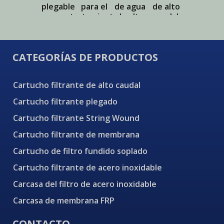
plegable
para el
de agua
de alto
plisado
con marco
tratamiento
de alto
caudal
Pullner
interior
del agua
caudal
con marco
de acero
exterior
inoxidable
de acero
c
CATEGORÍAS DE PRODUCTOS
inoxidable
r
Cartucho filtrante de alto caudal
Cartucho filtrante plegado
Cartucho filtrante String Wound
Cartucho filtrante de membrana
Cartucho de filtro fundido soplado
Cartucho filtrante de acero inoxidable
Carcasa del filtro de acero inoxidable
Carcasa de membrana FRP
CONTACTO