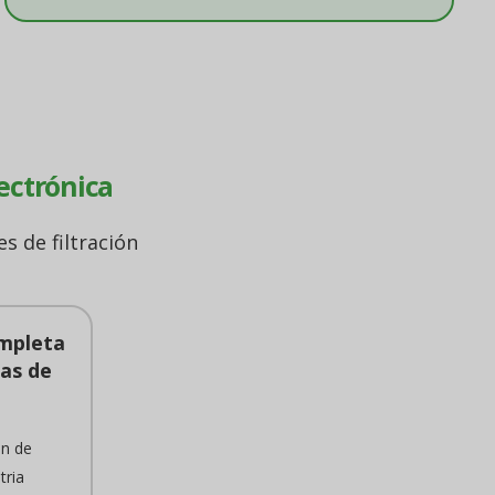
lectrónica
s de filtración
ompleta
as de
ón de
tria