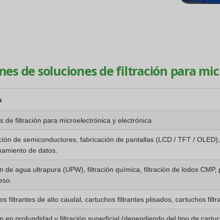
nes de soluciones de filtración para mi
s
 de filtración para microelectrónica y electrónica
ción de semiconductores, fabricación de pantallas (LCD / TFT / OLED),
amiento de datos.
ón de agua ultrapura (UPW), filtración química, filtración de lodos CM
eso.
s filtrantes de alto caudal, cartuchos filtrantes plisados, cartuchos fi
ón en profundidad y filtración superficial (dependiendo del tipo de cartuc