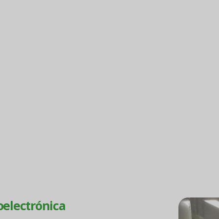
miratos Árabes Unidos, Malasia,
estros sistemas de filtración de
, productos químicos y gases de
ductores, TFT-LCD, LED y
bricantes de productos
contaminación, mayores
able y fiable.
oelectrónica