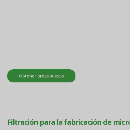
electrónica, y presta servicio a clientes en los E
Turquía y más de 50 países de todo el mundo. Nu
alta pureza están diseñados para agua ultrapura
proceso utilizados en la fabricación de semicon
almacenamiento de datos, lo que ayuda a los fa
electrónicos a lograr un control superior de la 
rendimientos y un rendimiento de producción est
Obtener presupuesto
Filtración para la fabricación de micr