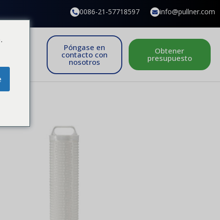
0086-21-57718597
info@pullner.com
.
Póngase en
Obtener
contacto con
presupuesto
nosotros
e