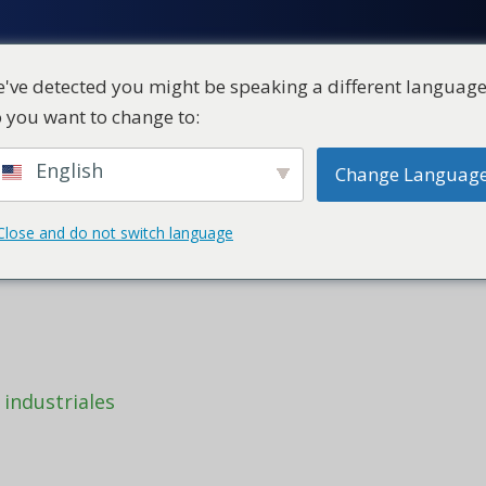
've detected you might be speaking a different language
 you want to change to:
ial
Productos
Quiénes somos
English
Change Languag
Close and do not switch language
para
 industriales
, Pullner ofrece
ica para fábricas de
allas y centros de producción