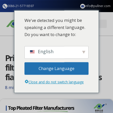
Ir
contenido
0086-21-57718597
info@pullner.com
al
contenido
We've detected you might be
speaking a different language.
Do you want to change to:
Aplicación industrial
Quiénes somos
Póngase en contacto con nosotros
English
Principales fabricantes de
filtros plisados | Fabricantes
Change Language
fiables de cartuchos filtrantes
Close and do not switch language
8 minutos de lectura