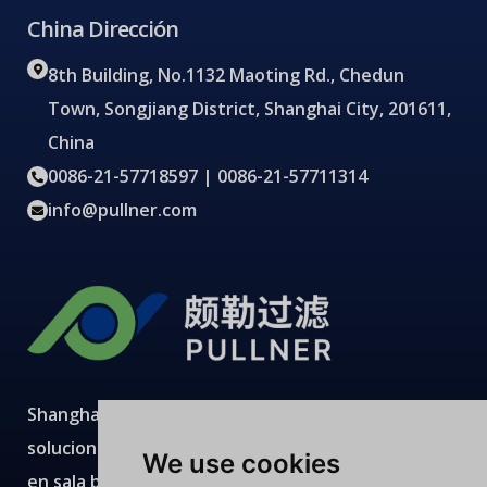
China Dirección
8th Building, No.1132 Maoting Rd., Chedun
Town, Songjiang District, Shanghai City, 201611,
China
0086-21-57718597 | 0086-21-57711314
info@pullner.com
Shanghai Pullner desarrolla, fabrica y suministra
soluciones avanzadas de filtración con producción
We use cookies
en sala blanca, laboratorios modernos, equipos