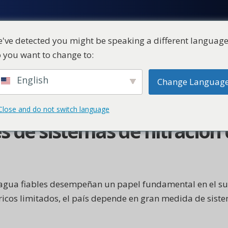
've detected you might be speaking a different language
 you want to change to:
ial
Productos
Quiénes somos
English
Change Languag
Close and do not switch language
 de sistemas de filtración
e agua fiables desempeñan un papel fundamental en el su
dricos limitados, el país depende en gran medida de sist