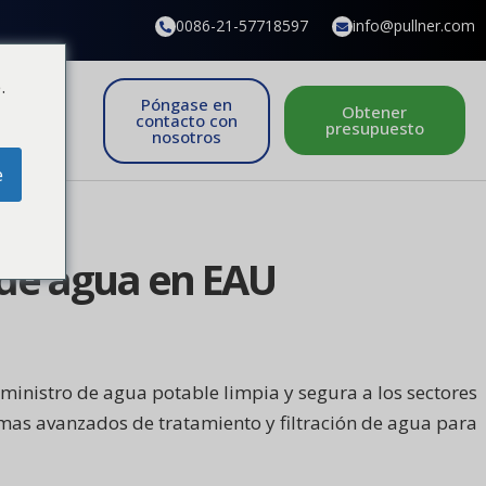
0086-21-57718597
info@pullner.com
.
Póngase en
Obtener
contacto con
presupuesto
nosotros
e
 de agua en EAU
ministro de agua potable limpia y segura a los sectores
emas avanzados de tratamiento y filtración de agua para