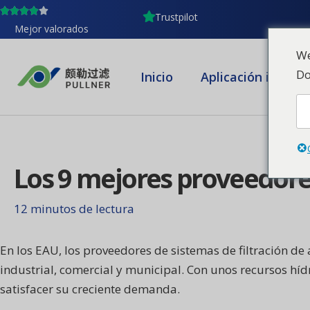
Ir
contenido
Trustpilot
al
Mejor valorados
contenido
We
Do
Inicio
Aplicación industr
Los 9 mejores proveedores
12 minutos de lectura
En los EAU, los proveedores de sistemas de filtración d
industrial, comercial y municipal. Con unos recursos hí
satisfacer su creciente demanda.