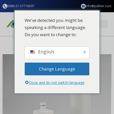
Ir
contenido
0086-21-57718597
info@pullner.com
al
contenido
We've detected you might be
speaking a different language.
Do you want to change to:
Aplicación industrial
Quiénes somos
Póngase en contacto con nosotros
English
Change Language
Close and do not switch language