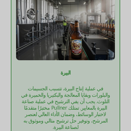
البيرة
في عملية إنتاج البيرة، تتسبب الجسيمات
والبلورات وبقايا المعالجة والبكتيريا والخميرة في
التلوث. يجب أن يفي الترشيح في عملية صناعة
البيرة بالمعايير. تمتلك Pullner مختبرًا متقدمًا
لاختبار الوسائط، وضمان الأداء العالي لعنصر
المرشح، وتوفير حل ترشيح مثالي وموثوق به
لصناعة البيرة.