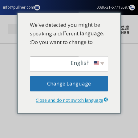
خطي
info@pullner.com
0086-21-57718597
المحتوى
لى
لمحتوى
We've detected you might be
speaking a different language.
Do you want to change to:
تطبيقات الصناعة
الصفحة الرئيسية
حلول الترشيح في صناعة الأغذية
English
والمشروبات
Change Language
يمكن لشركة Pullner توفير حلول الترشيح في صناعة
Close and do not switch language
الأغذية والمشروبات، والتي تتعلق بشكل أساسي
بالصناعات الفرعية: صناعة المياه المعبأة في زجاجات،
وصناعة المشروبات الغازية، وصناعة النبيذ، وصناعة
البيرة، وصناعة الألبان.