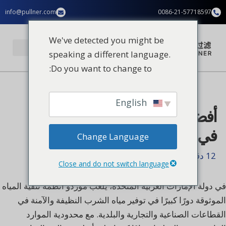
خطي
info@pullner.com
0086-21-57718597
المحتوى
لى
لمحتوى
We've detected you might be
speaking a different language.
Do you want to change to:
تطبيقات الصناعة
الصفحة الرئيسية
English
أفضل 9 موردين لأنظمة تنقية المياه
في الإمارات العربية المتحدة
Change Language
12 دقائق من القراءة
Close and do not switch language
في دولة الإمارات العربية المتحدة، يلعب موردو أنظمة تنقية المياه
الموثوقة دورًا كبيرًا في توفير مياه الشرب النظيفة والآمنة في
القطاعات الصناعية والتجارية والبلدية. مع محدودية الموارد