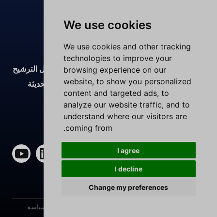
We use cookies
We use cookies and other tracking
technologies to improve your
تقوم شركة شنغهاي بولنر بتطوير وتصنيع وتوريد حلول الترشيح
browsing experience on our
website, to show you personalized
المتقدمة من خلال إنتاج غرف الأبحاث والمختبرات الحديثة
content and targeted ads, to
والمعدات القوية والفرق الفنية الخبيرة.
analyze our website traffic, and to
understand where our visitors are
الأعلى تقييماً على موقع Trustpilot
coming from.
ف
إ
ل
ي
I agree
ي
ك
ي
و
I decline
س
س
ن
ت
Spanish
Need Help?
Chat with us
ب
-
ك
ي
Change my preferences
English
و
ت
د
و
Arabic
© 2026 بولنر فلتر 2026. جميع الحقوق محفوظة. |
سياسة
ك
و
إ
ب