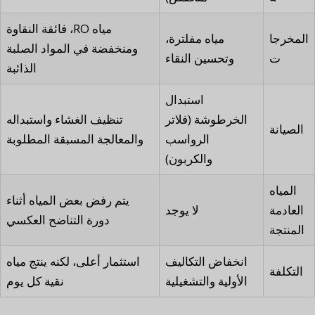
مياه RO، فائقة النقاوة
المخرجا
مياه مفلترة،
ومنخفضة في المواد الصلبة
ت
وتحسين النقاء
الذائبة
استبدال
الخرطوشة (فلاتر
تنظيف الغشاء واستبداله
الصيانة
الرواسب
والمعالجة المسبقة المطلوبة
والكربون)
المياه
يتم رفض بعض المياه أثناء
العادمة
لا يوجد
دورة التناضح العكسي
المنتجة
انخفاض التكاليف
استثمار أعلى، لكنه ينتج مياه
التكلفة
الأولية والتشغيلية
نقية كل يوم