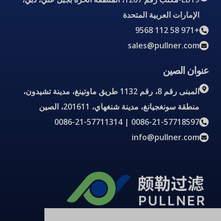
الإمارات العربية المتحدة
+971 58 112 9568
sales@pullner.com
عنوان الصين
المبنى رقم 8، رقم 1132 طريق ماوتينغ، مدينة تشيدون،
منطقة سونغجيانغ، مدينة شنغهاي، 201611، الصين
0086-21-57718597 | 0086-21-57711314
info@pullner.com