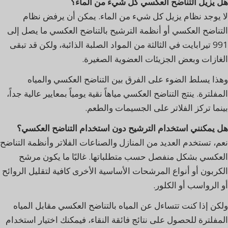
هل يزيل التناضح العكسي كل شيء من الماء؟
لا يوجد نظام يزيل كل شيء من الماء. يمكن أن يرفض نظام
التناضح العكسي أو أنظمة الترشيح بالتناضح العكسي ما يصل إلى
991 تيرابايت في الثالثة من المواد الصلبة الذائبة، ولكن قد تبقى
الغازات وبعض الجزيئات العضوية الصغيرة.
وهذا يسلط الضوء على الفرق بين التناضح العكسي والمياه
المفلترة. ينتج التناضح العكسي مياهاً نقية يومياً بمعايير عالية جداً،
بينما تركز الفلاتر على الجسيمات والطعم.
هل يمكنني استخدام الترشيح دون استخدام التناضح العكسي؟
نعم، تستخدم العديد من المنازل والصناعات الفلاتر وأنظمة التناضح
العكسي بشكل منفصل حسب متطلباتها. غالبًا ما يكون مرشح
الكربون أو أنواع المرشحات الأساسية الأخرى كافية لتقليل الروائح
أو الرواسب أو الكلور.
ولكن إذا كنت تتساءل عن المياه بالتناضح العكسي مقابل المياه
المفلترة للحصول على نتائج فائقة النقاء، فيمكنك اختيار استخدام