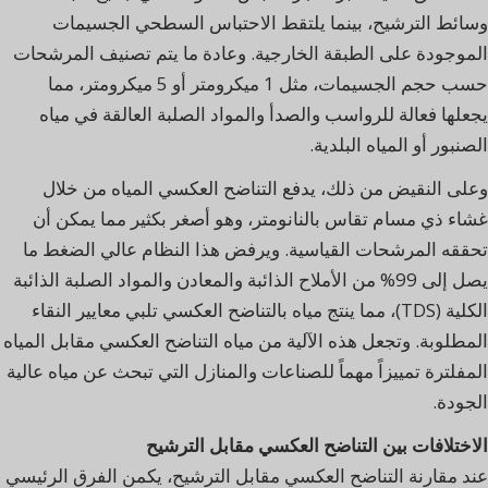
وسائط الترشيح، بينما يلتقط الاحتباس السطحي الجسيمات
الموجودة على الطبقة الخارجية. وعادة ما يتم تصنيف المرشحات
حسب حجم الجسيمات، مثل 1 ميكرومتر أو 5 ميكرومتر، مما
يجعلها فعالة للرواسب والصدأ والمواد الصلبة العالقة في مياه
الصنبور أو المياه البلدية.
وعلى النقيض من ذلك، يدفع التناضح العكسي المياه من خلال
غشاء ذي مسام تقاس بالنانومتر، وهو أصغر بكثير مما يمكن أن
تحققه المرشحات القياسية. ويرفض هذا النظام عالي الضغط ما
يصل إلى 99% من الأملاح الذائبة والمعادن والمواد الصلبة الذائبة
الكلية (TDS)، مما ينتج مياه بالتناضح العكسي تلبي معايير النقاء
المطلوبة. وتجعل هذه الآلية من مياه التناضح العكسي مقابل المياه
المفلترة تمييزاً مهماً للصناعات والمنازل التي تبحث عن مياه عالية
الجودة.
الاختلافات بين التناضح العكسي مقابل الترشيح
عند مقارنة التناضح العكسي مقابل الترشيح، يكمن الفرق الرئيسي