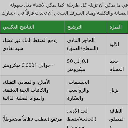
في ما يمكن أن تزيله كل طريقة. كما يمكن لأشياء مثل سهولة
الصيانة والتكلفة ومياه الصرف الصحي أن تحدث فرقاً في اختيارك.
الميزة
الترشيح
التناضح العكسي
الحاجز المادي
يدفع الضغط الماء عبر غشاء
الآلية
(السطح/العمق)
شبه نفاذي
حجم
0.1 إلى 50
~حوالي 0.0001 ميكرومتر
المسام
ميكرومتر
الجسيمات،
الأملاح، والمعادن الثقيلة،
يزيل
والرواسب،
والكائنات الحية الدقيقة،
والعكارة
والمواد الصلبة الذائبة
الطاقة
الحد الأدنى
المطلوب
(الجاذبية/ضغط
مرتفع (يتطلب نظاماً مضغوطاً)
ة
منخفض)