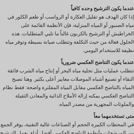
عندما يكون الترشيح وحده كافياً
إذا كان الهدف هو تقليل العكارة أو الرواسب أو طعم الكلور في
مياه الصنبور أو المياه المنزلية، فإن الأنظمة القائمة على
الخراطيش أو الترشيح بالكربون غالباً ما تلبي المتطلبات. هذه
الحلول فعالة من حيث التكلفة وتتطلب صيانة بسيطة وتوفر مياه
نظيفة للاستخدام اليومي.
عندما يكون التناضح العكسي ضرورياً
تتطلب عمليات مثل تحلية مياه البحر أو إنتاج مياه الشرب فائقة
النقاء أو تصنيع أشباه الموصلات معايير أعلى بكثير. وهنا تصبح
المياه بالتناضح العكسي مقابل المياه المفلترة واضحة: فقط نظام
التناضح العكسي يمكنه إزالة الأملاح الذائبة والمعادن الثقيلة
والملوثات المجهرية من مصدر المياه.
متى تستخدمهما معاً
في المحطات الكبيرة الحجم أو الصناعات عالية التقنية، يوفر الجمع
بين المرشحات وأنظمة التناضح العكسي أفضل أداء. يعمل الترشيح