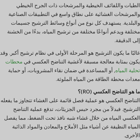
الطيات واللفائف الخيطية والمرشحات ذات الجرح الخيطي
والمرشحات الغشائية على نطاق واسع في التطبيقات الصناعية
والبلدية. يستهدف كل نوع من أنواع وسائط الترشيح جسيمات
مختلفة ويدعم أنواعًا مختلفة من ترشيح المياه، بدءًا من الخشنة
إلى الدقيقة.
غالبًا ما يكون الترشيح هو المرحلة الأولى في نظام ترشيح أكبر. وقد
يكون بمثابة معالجة مسبقة لأغشية التناضح العكسي في
محطات
تحلية المياه
, أو المساعدة في ضمان نقاء المشروبات، أو حماية
معدات محطة الطاقة من المياه الملوثة.
ما هو التناضح العكسي (RO)؟
التناضح العكسي هو عملية فصل قائمة على الغشاء تتجاوز ما يفعله
الترشيح. فبدلاً من مجرد حبس الجزيئات، تدفع عملية التناضح
العكسي المياه من خلال غشاء شبه نافذ تحت الضغط، مما يفصل
المياه النظيفة عن أشياء مثل الأملاح والمعادن والمواد الذائبة
الأخرى.