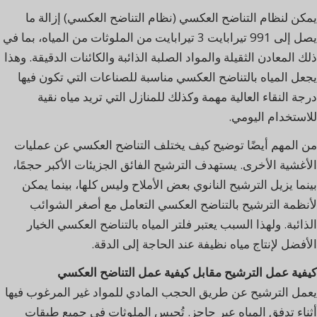
يمكن لنظام التناضح العكسي (نظام التناضح العكسي) إزالة ما
يصل إلى 991 تيرابايت 3 تيرابايت من الملوثات من المياه، بما في
ذلك المعادن الثقيلة والمواد الصلبة الذائبة والكائنات الدقيقة. وهذا
يجعل المياه بالتناضح العكسي مناسبة للصناعات التي تكون فيها
درجة النقاء العالية مهمة وكذلك للمنازل التي تريد مياه نقية
للاستخدام اليومي.
من المهم أيضًا توضيح كيف يختلف التناضح العكسي عن عمليات
الأغشية الأخرى. يستهدف الترشيح الفائق الجزيئات الأكبر حجمًا،
بينما يزيل الترشيح النانوي بعض الأملاح وليس كلها، بينما يمكن
لأنظمة الترشيح بالتناضح العكسي التعامل مع أصغر الشوائب
الذائبة. ولهذا السبب يعتبر فلتر المياه بالتناضح العكسي الخيار
الأفضل لإنتاج مياه نظيفة عند الحاجة إلى الدقة.
كيفية عمل الترشيح مقابل كيفية عمل التناضح العكسي
يعمل الترشيح عن طريق الحجب المادي للمواد غير المرغوب فيها
أثناء تدفق المياه عبر حاجز. تُحبس الملوثات في جميع طبقات