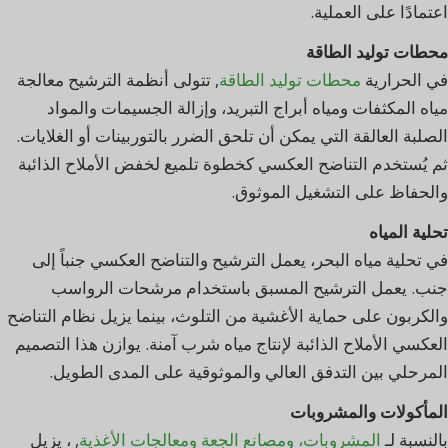
اعتمادًا على العملية.
محطات توليد الطاقة
في الحرارية
محطات توليد الطاقة
, تتولى أنظمة الترشيح معالجة
مياه المكثفات ومياه أبراج التبريد، وإزالة الجسيمات والمواد
الصلبة العالقة التي يمكن أن تلحق الضرر بالتوربينات أو الغلايات.
ثم يُستخدم التناضح العكسي كخطوة تلميع لخفض الأملاح الذائبة
والحفاظ على التشغيل الموثوق.
تحلية المياه
في تحلية مياه البحر، يعمل الترشيح والتناضح العكسي جنباً إلى
جنب. يعمل الترشيح المسبق باستخدام مرشحات الرواسب
والكربون على حماية الأغشية من التلوث، بينما يزيل نظام التناضح
العكسي الأملاح الذائبة لإنتاج مياه شرب آمنة. يوازن هذا التصميم
المرحلي بين التدفق العالي والموثوقية على المدى الطويل.
المأكولات والمشروبات
بالنسبة لـ
المشروبات، ومصانع الجعة ومعالجات الأغذية
, ، يزيل