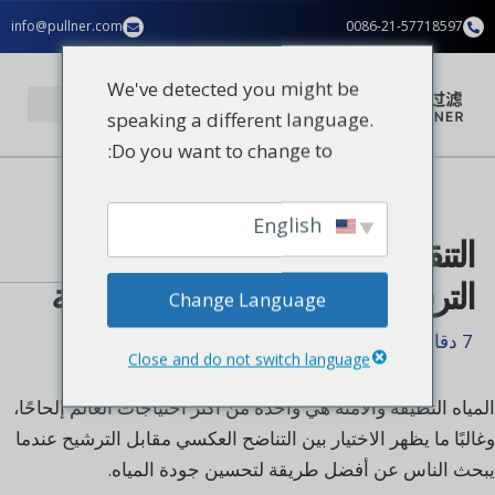
خطي
info@pullner.com
0086-21-57718597
المحتوى
لى
لمحتوى
We've detected you might be
speaking a different language.
Do you want to change to:
تطبيقات الصناعة
الصفحة الرئيسية
English
التنقية بالتناضح العكسي مقابل
الترشيح | شرح تنقية المياه بالتصفية
Change Language
7 دقائق من القراءة
Close and do not switch language
المياه النظيفة والآمنة هي واحدة من أكثر احتياجات العالم إلحاحًا،
وغالبًا ما يظهر الاختيار بين التناضح العكسي مقابل الترشيح عندما
يبحث الناس عن أفضل طريقة لتحسين جودة المياه.